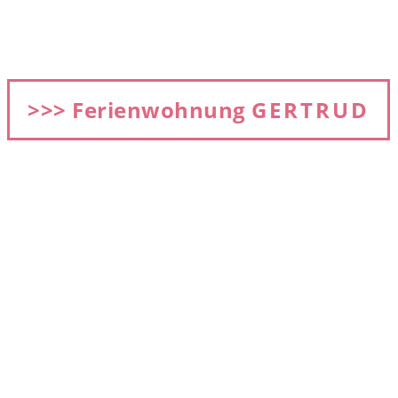
>>> Ferienwohnung
GERTRUD
2 Personen 52 m², 1.OG, (2 Aufbettungen sind
möglich)
Preis: ab 78 €
Gertrud-Essplatz