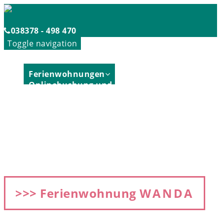
038378 - 498 470
Toggle navigation
Home
Ferienwohnungen
Onlinebuchung und Preise
Strandkorbvermietung
Reiseschutz
Anreise
Kontakt
Ferienwohnungen
>>> Ferienwohnung
WANDA