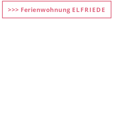
>>> Ferienwohnung
ELFRIEDE
2 Personen, 40 m², EG, (2 Aufbettungen sind möglich)
Preis: ab 68 €
ELFRIEDE Wohnzimmer