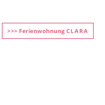
>>> Ferienwohnung
CLARA
2 Personen, 56 m², EG+OG, (2 Aufbettungen sind
möglich)
Preis: ab 78 €
CLARA Wintergarten