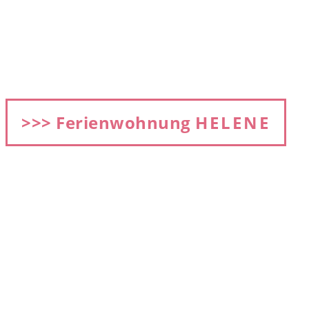
>>> Ferienwohnung
HELENE
2 Personen, 43 m², 1.OG, (2 Aufbettungen sind
möglich)
Preis: ab 68 €