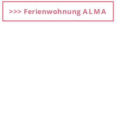
>>> Ferienwohnung
ALMA
2 Personen, 44 m², 2.OG, (2 Aufbettungen sind
möglich)
Preis: ab 68 €
ALMA Wohnzimmer